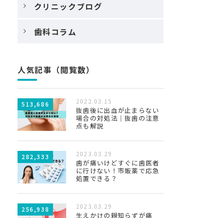
クリニックブログ
歯科コラム
人気記事（閲覧数）
2022.03.15
513,686
抜歯後に出血が止まらない
場合の対処法｜抜歯の注意
点も解説
2023.03.29
282,333
歯が痛いけどすぐに歯医者
に行けない！市販薬で応急
処置できる？
2023.03.29
256,938
生えかけの親知らずが痛