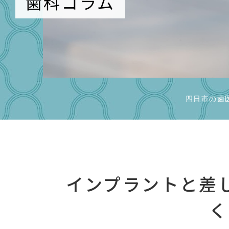
歯科コラム
四日市の歯
インプラントと差
く