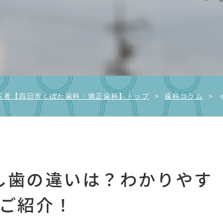
医者【四日市くぼた歯科・矯正歯科】トップ
>
歯科コラム
>
し歯の違いは？わかりやす
ご紹介！